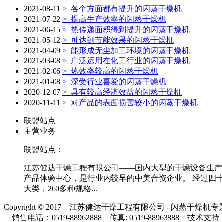
2021-08-11
>
各个方面都有提升的闪蒸干燥机
2021-07-22
>
提高生产效率的闪蒸干燥机
2021-06-15
>
热传递面积得到提升的闪蒸干燥机
2021-05-12
>
可达到节能效果的闪蒸干燥机
2021-04-09
>
能形成无尘加工环境的闪蒸干燥机
2021-03-08
>
广泛运用在化工行业的闪蒸干燥机
2021-02-06
>
热效率较高的闪蒸干燥机
2021-01-08
>
深受行业喜爱的闪蒸干燥机
2020-12-07
>
具有较高经济效益的闪蒸干燥机
2020-11-11
>
对产品的表面损害较小的闪蒸干燥机
联盟站点
主营业务
联盟站点：
江苏健达干燥工程有限公司——国内大型的干燥设备生产制
产品体验中心，是行业内较早的中美合资企业。 经过四十
大类，260多种规格...
Copyright © 2017 江苏健达干燥工程有限公司 - 闪蒸干燥机
销售电话：0519-88962888 传真: 0519-88963888 技术支持