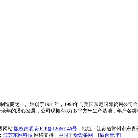
造商之一。始创于1981年，1993年与美国东尼国际贸易公
余年的潜心发展，公司现拥有8万多平方米生产基地，年产各类干
专题网站
版权声明
苏ICP备12060146号
地址：江苏省常州市东青开发区 E-m
：
江苏东网科技
网络支持：
中国干燥设备网
[后台管理]