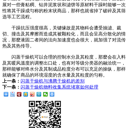
展对一些膏粘稠、钻井泥浆状和滤饼等原材料干躁时能够一次
性将其干躁成匀称的粉末状商品，那样也就省掉了破碎及其筛
选等工艺流程。
干躁抗压强度很高，关键缘故是其物科会遭受抽滤、裁
切、撞击及其摩擦而造成其被颗粒化，而且会呈高分散化的情
况，那麼液固二者间的法向加速度也会很大，就加强了对流传
热及其热传导。
闪蒸干燥机可以合理的控制水分及其粒度，那麼会在入料
及其暖风溫度的调整出口处，也有对等级分类器的融洽统一，
那样能够对终水分及其制成品粒度分布可以充足的操纵，那样
就确保了商品的环境湿度的含水量及其粒度的匀称。
上一条：
闪蒸干燥机与沸腾干燥机的差别
下一条：
闪蒸干燥机物料收集系统堵塞如何处理